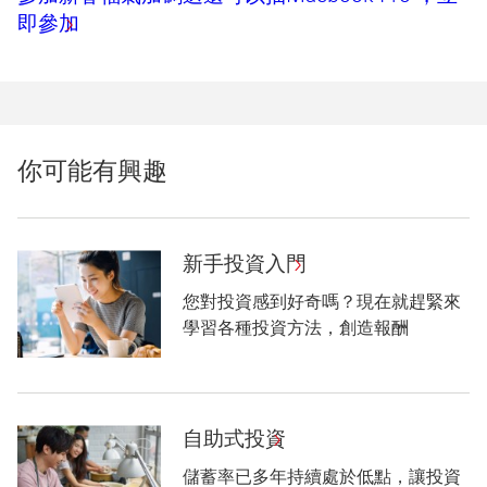
參加新春福氣加碼送還可以抽Macbook Pro
即參加
你可能有興趣
新
新手投資入門
手
您對投資感到好奇嗎？現在就趕緊來
投
學習各種投資方法，創造報酬
資
入
門
新
自
自助式投資
手
助
儲蓄率已多年持續處於低點，讓投資